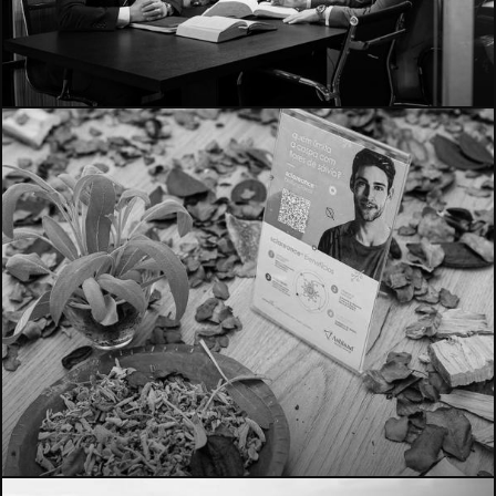
4297
1149