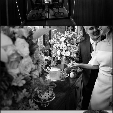
1514
959