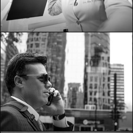
299
552