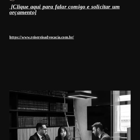
[Clique aqui para falar comigo e solicitar um
orçamento]
https://www.reisereisadvocacia.com.br/