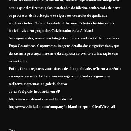
indústria internacional. Além disso, também registramos em fotografias
a tour que eles fizeram pelas instalações da fábrica, conhecendo de perto
os processos de fabricação e os rigorosos controles de qualidade
implementados. Na oportunidade obtivemos Retratos Institucionais
individuais e em grupo dos Colaboradores da Ashland
No segundo dia, nosso foco fotográfico foi o stand da Ashland na Feira
Expo Cosméticos. Capturamos imagens detalhadas e significativas, que
destacam a presença marcante da empresa no evento e a interação com
os visitantes..
Enfim, foram registros autênticos e de alta qualidade, refletem a essência
e a importância da Ashland em seu segmento. Confira alguns dos
melhores momentos na galeria abaixo.
Jotta Fotógrafo Industrial em SP
https://www.ashland.com/ashland-brazil
https://www.linkedin.com/company/ashland-inc/posts/?feedView=all
Tags