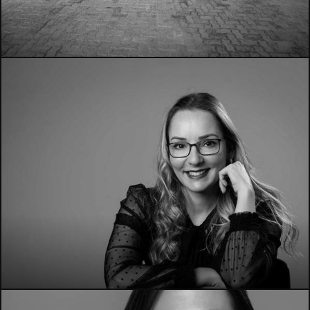
764
17707