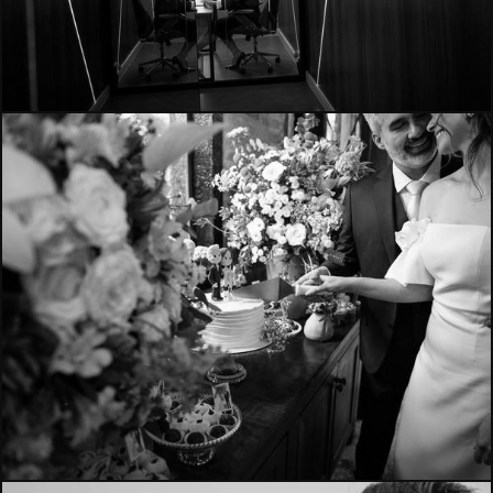
1504
950