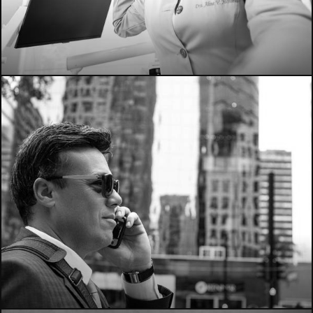
288
543