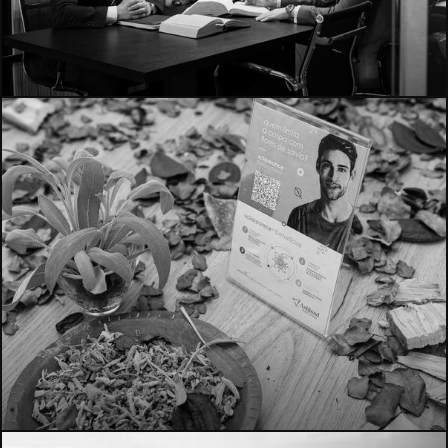
4271
1140