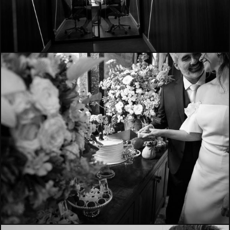
1507
951