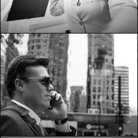
292
547