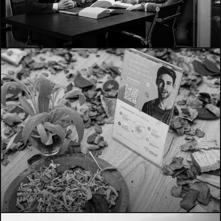
4284
1144