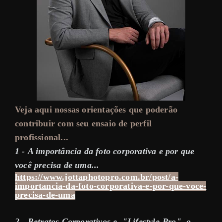
Veja aqui nossas orientações que poderão
contribuir com seu ensaio de perfil
profissional...
1 -
A importância da foto corporativa e por que
você precisa de uma
...
https://www.jottaphotopro.com.br/post/a-
importancia-da-foto-corporativa-e-por-que-voce-
precisa-de-uma
2 - Retratos Corporativos e "Lifestyle-Pro", o