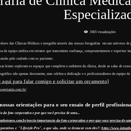
rafia de Clínica Médic
Especializa
1665
visualizações
edores das Clínicas Médicas e mergulhe através das nossas fotografias em um universo de p
ma da equipe médica em retratos que transmitem confiança, comprometimento e expertise ind
paixão pelo cuidado com os pacientes.
as lentes exploram os espaços que compõem o ambiente da clínica, desde as salas de consult
tográfico não apenas documenta, mas celebra a dedicação e o profissionalismo da equipe da
 aqui para falar comigo e solicitar um orçamento]
ogeriatria.com.br/
nossas orientações para o seu ensaio de perfil profissional
a da foto corporativa e por que você precisa de uma
...
taphotopro.com.br/post/a-importancia-da-foto-corporativa-e-por-que-voce-precisa-de-u
rporativos e "Lifestyle-Pro", o que são, onde se destacar com eles?:
https://www.jottaph