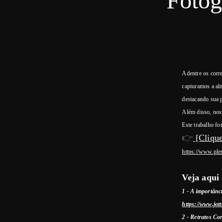
Fotog
Adentre os corr
capturamos a al
destacando sua 
Além disso, noss
Este trabalho fo
👉
[Clique
https://www.plen
Veja aqui 
1 -
A importânci
https://www.jot
2 - Retratos Co