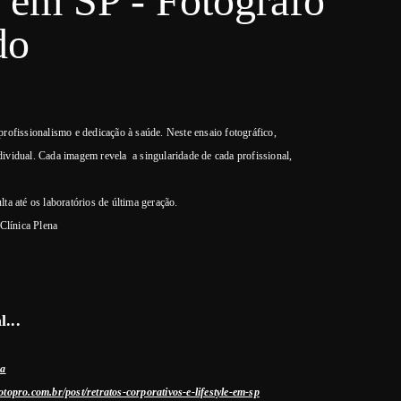
a em SP - Fotógrafo
do
rofissionalismo e dedicação à saúde. Neste ensaio fotográfico,
ividual. Cada imagem revela a singularidade de cada profissional,
a até os laboratórios de última geração.
 Clínica Plena
...
ma
otopro.com.br/post/retratos-corporativos-e-lifestyle-em-sp