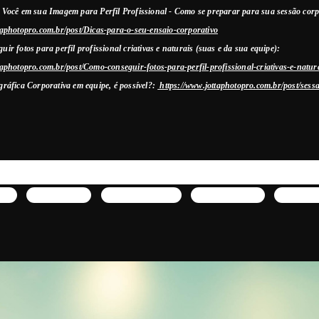
 Você em sua Imagem para Perfil Profissional - Como se preparar para sua sessão cor
taphotopro.com.br/post/Dicas-para-o-seu-ensaio-corporativo
uir fotos para perfil profissional criativas e naturais (suas e da sua equipe):
taphotopro.com.br/post/Como-conseguir-fotos-para-perfil-profissional-criativas-e-natur
gráfica Corporativa em equipe, é possível?:
https://www.jottaphotopro.com.br/post/sess
rporativa Retratos médicos Equipe médica Ambientes clínicos Profissionalismo Excelência
ciente
cos
Equipe médica
Ambientes clínicos
Profissionalismo
Excelência