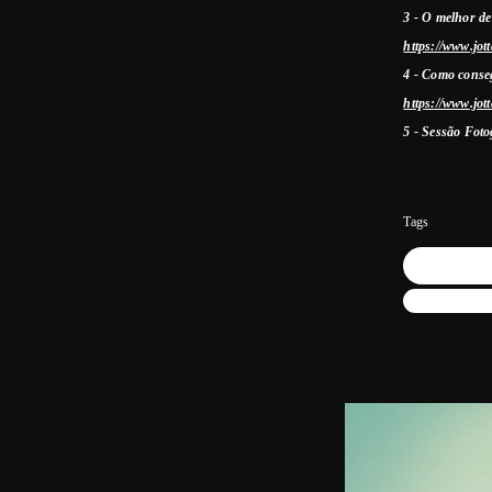
3 - O melhor de
https://www.jot
4 - Como conseg
https://www.jot
5 - Sessão Foto
Tags
Fotografia co
Cuidado ao pa
Retratos médi