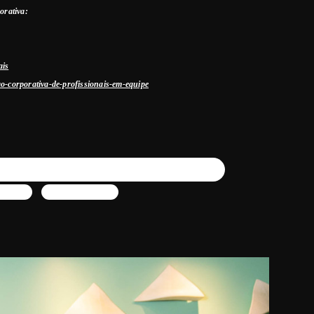
porativa:
ais
ao-corporativa-de-profissionais-em-equipe
 médica Saúde e bem-estar Clínica XYZ Tecnologia médica
 médica
Saúde e bem-estar