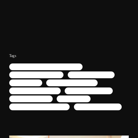
Tags
narrativa fotográfica em clínica odontológica
retrato para redes sociais em SP
retrato corporativo lifestyle
retrato de dentista
retrato de clínica odontológica
fotógrafo lifestyle corporativo
fotógrafo para redes sociais
fotógrafo para instagram
fotógrafo para site
fotografias naturais de profissionais
fotógrafia de dentistaem SP