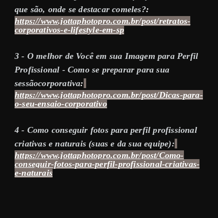
que são, onde se destacar comeles?
:
https://www.jottaphotopro.com.br/post/retratos-
corporativos-e-lifestyle-em-sp
3 - O melhor de Você em sua Imagem para Perfil
Profissional - Como se preparar para sua
sessãocorporativa
:
https://www.jottaphotopro.com.br/post/Dicas-para-
o-seu-ensaio-corporativo
4 - Como conseguir fotos para perfil profissional
criativas e naturais (suas e da sua equipe):
https://www.jottaphotopro.com.br/post/Como-
conseguir-fotos-para-perfil-profissional-criativas-
e-naturais