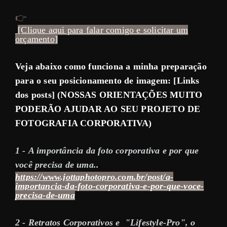
👉
[Clique aqui para falar comigo e solicitar um
orçamento]
Veja abaixo como funciona a minha preparação
para o seu posicionamento de imagem: [Links
dos posts] (NOSSAS ORIENTAÇÕES MUITO
PODERÃO AJUDAR AO SEU PROJETO DE
FOTOGRAFIA CORPORATIVA)
1 -
A importância da foto corporativa e por que
você precisa de uma
..
.
https://www.jottaphotopro.com.br/post/a-
importancia-da-foto-corporativa-e-por-que-voce-
precisa-de-uma
2 - Retratos Corporativos e "Lifestyle-Pro", o