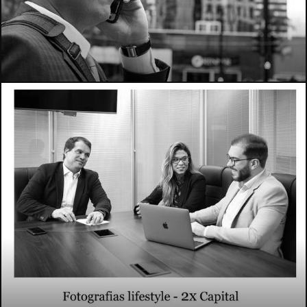
555
2677