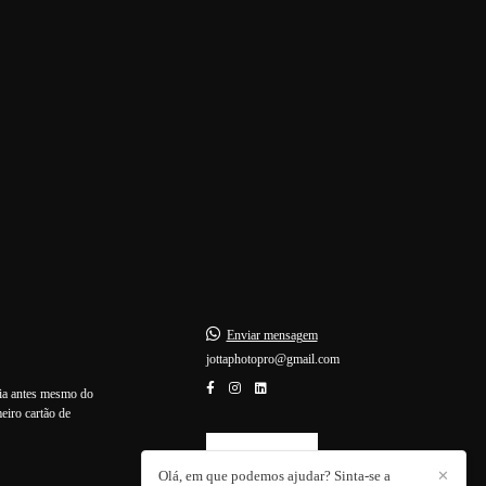
Enviar mensagem
jottaphotopro@gmail.com
lia antes mesmo do
eiro cartão de
CONTATO
Olá, em que podemos ajudar? Sinta-se a
✕