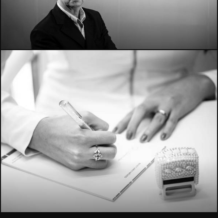
1911
3047