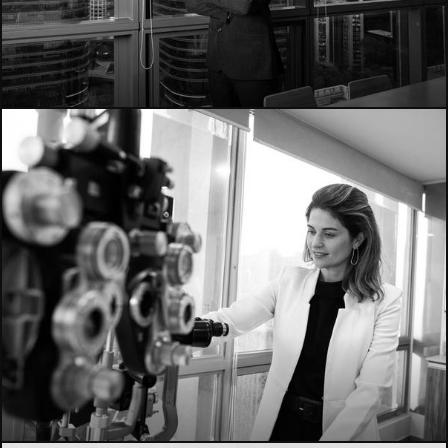
2521
1429