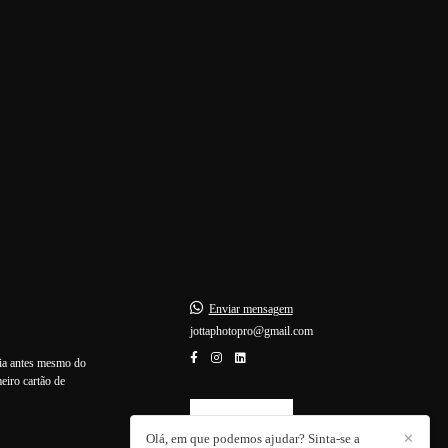
Enviar mensagem
jottaphotopro@gmail.com
lia antes mesmo do
eiro cartão de
CONTATO
Olá, em que podemos ajudar? Sinta-se a
✕