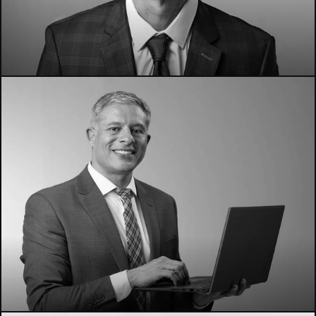
1808
2734