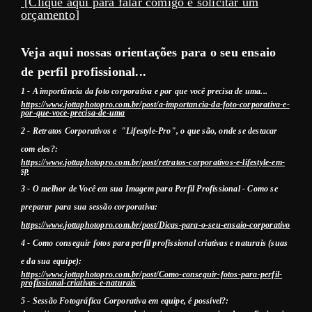
[Clique aqui para falar comigo e solicitar um
orçamento]
Veja aqui nossas orientações para o seu ensaio
de perfil profissional...
1 -
A importância da foto corporativa e por que você precisa de uma
...
https://www.jottaphotopro.com.br/post/a-importancia-da-foto-corporativa-e-
por-que-voce-precisa-de-uma
2 - Retratos Corporativos e "Lifestyle-Pro", o que são, onde se destacar
com eles?:
https://www.jottaphotopro.com.br/post/retratos-corporativos-e-lifestyle-em-
sp
3 - O melhor de Você em sua Imagem para Perfil Profissional - Como se
preparar para sua sessão corporativa:
https://www.jottaphotopro.com.br/post/Dicas-para-o-seu-ensaio-corporativo
4 - Como conseguir fotos para perfil profissional criativas e naturais (suas
e da sua equipe):
https://www.jottaphotopro.com.br/post/Como-conseguir-fotos-para-perfil-
profissional-criativas-e-naturais
5 - Sessão Fotográfica Corporativa em equipe, é possível?: