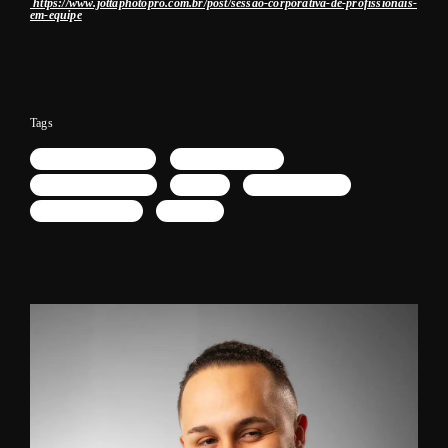
https://www.jottaphotopro.com.br/post/sessao-corporativa-de-profissionais-
em-equipe
Tags
fotografia corporativa
retrato coirporativo
posicionamento de im
linkedin
marketing pessoal
estudio fotografico
instagram