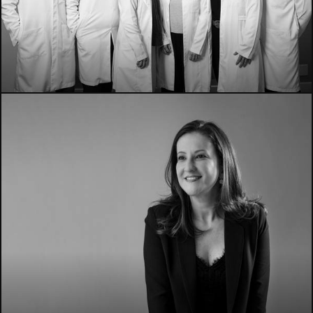
1663
4422