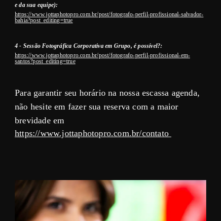
e da sua equipe):
https://www.jottaphotopro.com.br/post/fotografo-perfil-profissional-salvador-
bahia?post_editing=true
4 - Sessão Fotográfica Corporativa em Grupo, é possível?:
https://www.jottaphotopro.com.br/post/fotografo-perfil-profissional-em-
santos?post_editing=true
Para garantir seu horário na nossa escassa agenda,
não hesite em fazer sua reserva com a maior
brevidade em
https://www.jottaphotopro.com.br/contato