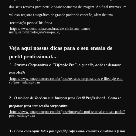
dos seus retratos para perfil e posicionamento de imagem. Ao final tivemos um
valioso registro fotográfico de grande poder de conexão, além de uma
recordação pessoal histórica.
https://www.doctoralia.com.br/adele-christiana-manso-
marques/oftalmologista/sao-paulo,
Veja aqui nossas dicas para o seu ensaio de
perfil profissional...
1 - Retratos Corporativos e "Lifestyle-Pro", o que são, onde se destacar
com eles?:
https://www.jottaphotopro.com.br/post/retratos-corporativos-e-lifestyle-em-
sp?post_editing=true
2 - O melhor de Você em sua Imagem para Perfil Profissional - Como se
preparar para sua sessão corporativa:
https://www.jottaphotopro.com.br/post/fotografo-profissional-em-sao-paulo?
post_editing=true
3 - Como conseguir fotos para perfil profissional criativas e naturais (suas