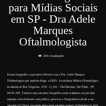
para Mídias Sociais
em SP - Dra Adele
Marques
Oftalmologista
2441
visualizações
Ensaio fotográfico corporativo lifestyle com a Dra Adele Marques
Oftalmologista que também dirige a AMO - Assistência Médica Oftamológica
localizada na Rua Vergueiro, 2253 - Cj 101 - Vila Mariana, São Paulo - SP,
04101-100. Fizemos uma narrativa fotográfica onde exaltamos sua peculiar
empatia e envolvimento com público, para isso o fotografamos desde a sua
chegada na Clínica, passando pelos mais variados exames oftalmológicos além