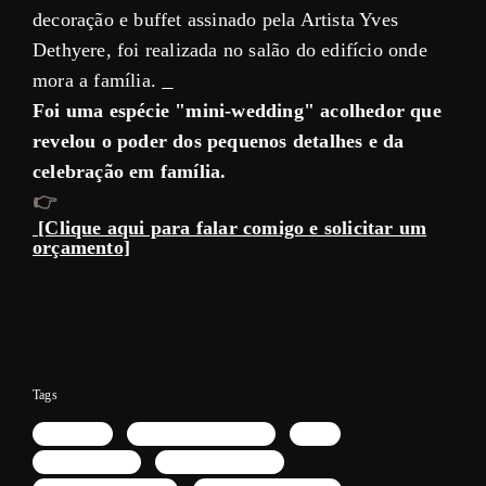
decoração e buffet assinado pela Artista Yves
Dethyere, foi realizada no salão do edifício onde
mora a família.
Foi uma espécie "mini-wedding" acolhedor que
revelou o poder dos pequenos detalhes e da
celebração em família.
👉
[Clique aqui para falar comigo e solicitar um
orçamento]
Tags
Casamento
fotografia de casamento
noiva
vestido de noiva
album de casamento