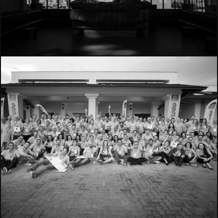
677
761