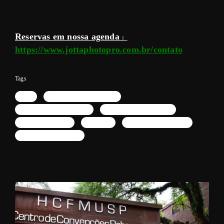
Reservas em nossa agenda
:
https://www.jottaphotopro.com.br/contato
Tags
USP
Congresso de Oftalmologia
Congresso de Dermatologia
Congresso de Odontologia
Congresso Vascular
Sao paulo
Fotografia de Congresso
Fotógrafo de Congresso